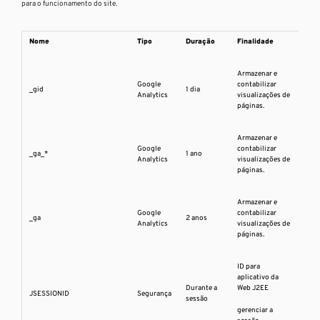
para o funcionamento do site.
Nome
Tipo
Duração
Finalidade
Armazenar e
Google
contabilizar
_gid
1 dia
Analytics
visualizações de
páginas.
Armazenar e
Google
contabilizar
_ga
_*
1 ano
Analytics
visualizações de
páginas.
Armazenar e
Google
contabilizar
_ga
2 anos
Analytics
visualizações de
páginas.
ID para
aplicativo da
Durante a
Web J2EE
JSESSIONID
Segurança
sessão
gerenciar a