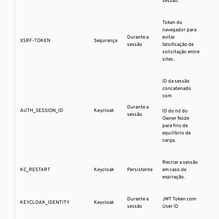
sessão.
Token do
navegador para
Durante a
evitar
XSRF-TOKEN
Segurança
sessão
falsificação de
solicitação entre
sites.
ID da sessão
concatenado
com
Durante a
AUTH_SESSION_ID
Keycloak
ID do nó do
sessão
Owner Node
para fins de
equilíbrio de
carga.
Recriar a sessão
KC_RESTART
Keycloak
Persistente
em caso de
expiração.
Durante a
JWT Token com
KEYCLOAK_IDENTITY
Keycloak
sessão
User ID